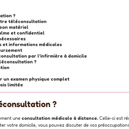
ation ?
otre téléconsultation
 bon matériel
alme et confidentiel
nécessaires
 et informations médicales
oursement
nsultation par l'infirmière à domicile
éléconsultation ?
ation
iser un examen physique complet
is limitée
léconsultation ?
plement une
consultation médicale à distance.
Celle-ci est ré
ter votre domicile, vous pouvez discuter de vos préoccupation