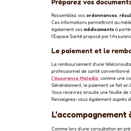
Préparez vos documents
Rassemblez vos
ordonnances
,
résu
Ces informations permettront au médec
également vos
médicaments
à portée
l’Espace Santé proposé par l’Assuran
Le paiement et le rem
Le remboursement d’une téléconsultation dépend du cadre dans lequel elle est réalisée. Si la téléconsultation est effectuée avec un
professionnel de santé conventionné e
l
’Assurance Maladie
, comme une con
Généralement, le paiement se fait en l
Vous recevrez ensuite une feuille de s
Renseignez-vous également auprès de
L'accompagnement à 
Comme lors d’une consultation en présentiel, une téléconsultation avec une infirmière libérale repose sur un échange clair et précis. Pour