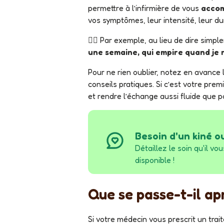
permettre à l’infirmière de vous
accom
vos symptômes, leur intensité, leur d
👉🏻 Par exemple, au lieu de dire simp
une semaine, qui empire quand je
Pour ne rien oublier, notez en avance les questions que vous souhaitez poser, qu’il s’agisse de vos soins, de votre traitement ou de
conseils pratiques. Si c’est votre prem
et rendre l’échange aussi fluide que p
Besoin d'un kiné o
Détaillez le soin qu'il vous faut, Opaline s'occupe de trouver pour vous un praticien
disponible !
Que se passe-t-il a
Si votre médecin vous prescrit un tr