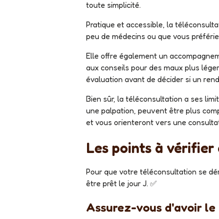
toute simplicité.
Pratique et accessible, la téléconsultation peut s’avérer précieuse dans de nombreuses situations. Que vous habitiez dans une région avec
peu de médecins ou que vous préfériez 
Elle offre également un accompagnement adapté à divers besoins, du suivi des maladies chroniques comme le diabète et l’hypertension
aux conseils pour des maux plus léger
évaluation avant de décider si un ren
Bien sûr, la téléconsultation a ses limites. Le médecin n’étant pas présent physiquement, certains diagnostics, comme ceux nécessitant
une palpation, peuvent être plus compl
et vous orienteront vers une consultat
Les points à vérifie
Pour que votre téléconsultation se déroule sans accroc, un peu d’organisation en amont fait toute la différence. Voici les étapes clés pour
être prêt le jour J. ✅
Assurez-vous d'avoir l