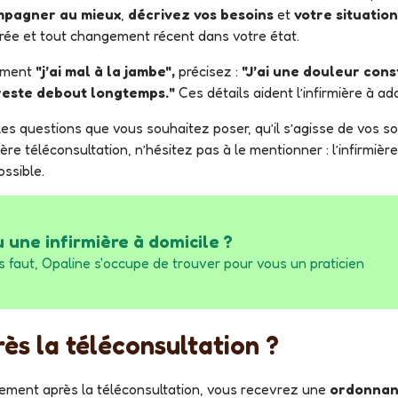
pagner au mieux
,
décrivez vos besoins
et
votre situatio
urée et tout changement récent dans votre état.
lement
"j’ai mal à la jambe",
précisez :
"J’ai une douleur con
 reste debout longtemps."
Ces détails aident l’infirmière à ad
ière téléconsultation, n’hésitez pas à le mentionner : l’infirmiè
ossible.
u une infirmière à domicile ?
près la téléconsultation ?
aitement après la téléconsultation, vous recevrez une
ordonnan