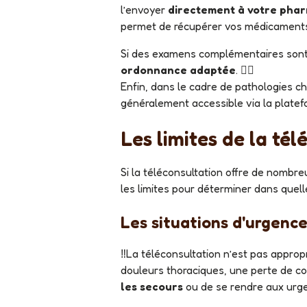
l’envoyer
directement à votre pha
permet de récupérer vos médicaments
Si des examens complémentaires sont
ordonnance adaptée
. ✍🏻
Enfin, dans le cadre de pathologies c
généralement accessible via la platef
Les limites de la té
Si la téléconsultation offre de nombreux avantages, elle ne peut pas couvrir tous les besoins médicaux. Il est essentiel de bien connaître
les limites pour déterminer dans quell
Les situations d'urgenc
‼️La téléconsultation n’est pas appropriée pour les urgences vitales ou les situations nécessitant une intervention immédiate, comme des
douleurs thoraciques, une perte de co
les secours
ou de se rendre aux urge