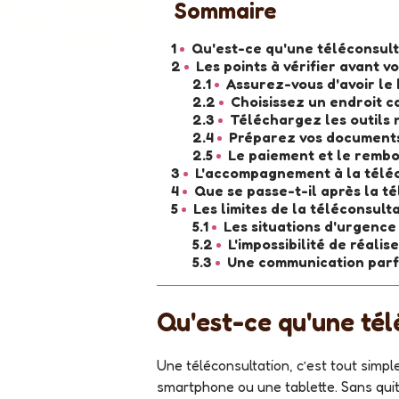
Sommaire
1
•
Qu'est-ce qu'une téléconsult
2
•
Les points à vérifier avant v
2.1
•
Assurez-vous d'avoir le
2.2
•
Choisissez un endroit c
2.3
•
Téléchargez les outils 
2.4
•
Préparez vos documents
2.5
•
Le paiement et le remb
3
•
L'accompagnement à la téléco
4
•
Que se passe-t-il après la t
5
•
Les limites de la téléconsult
5.1
•
Les situations d'urgence
5.2
•
L'impossibilité de réal
5.3
•
Une communication parfo
Qu'est-ce qu'une té
Une téléconsultation, c’est tout sim
smartphone ou une tablette. Sans quit